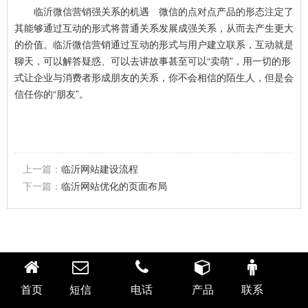
临沂微信营销强关系的机遇 微信的点对点产品的形态注定了
其能够通过互动的形式将普通关系发展成强关系，从而去产生更大
的价值。临沂微信营销通过互动的形式与用户建立联系，互动就是
聊天，可以解答疑惑、可以去讲故事甚至可以“卖萌”，用一切的形
式让企业与消费者形成朋友的关系，你不会相信的陌生人，但是会
信任你的“朋友”。
上一篇：
临沂网站建设流程
下一篇：
临沂网站优化的页面布局
首页
短信
电话
产品
联系
临沂广润网络服务有限公司 版权所有
鲁ICP备14008738号-3